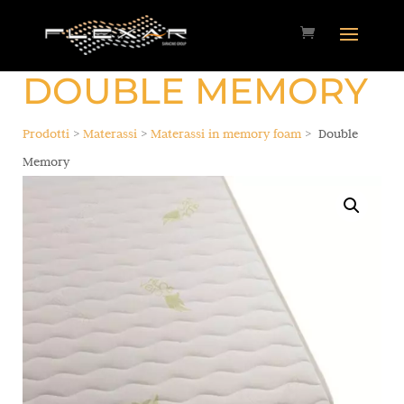
DOUBLE MEMORY
Prodotti
>
Materassi
>
Materassi in memory foam
> Double
Memory