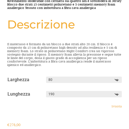
Rivestimento sfoderabile con cerniera sui quattro lati e sottofodera in Jersey
Blocco due strati 15 centimetri poliuretano e 5 centimetri memory foam
Anallergico Tessuto con imbottitura a fibra cava anallergica
Descrizione
Il materasso è formato da un blocco a due strati alto 20 cm. Il blocco è
composto da 15 cm di poliuretano high density ad alta resilienza e 5 cm di
memory foam. Lo strato in poliuretano Hight Comfort crea un vigoroso
sostegno durante il riposo. Il memory foam allevia la pressione e segue tutte
le linee del corpo, dona il giusto grado di accoglienza per un riposo
confortevole. L’imbottitura a fibra cava anallergica rende il materasso
igienico ed anallergico.
Larghezza
Lunghezza
Svuota
€
276,00