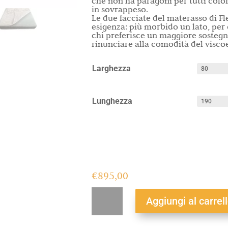
che non ha paragoni per tutti colo
in sovrappeso.
Le due facciate del materasso di Fl
esigenza: più morbido un lato, per c
chi preferisce un maggiore sosteg
rinunciare alla comodità del viscoe
Larghezza
Lunghezza
€
895,00
Six
Aggiungi al carrel
Layers