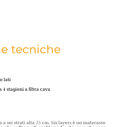
he tecniche
o lati
 4 stagioni a fibra cava
 a sei strati alta 25 cm. Six layers è un materasso