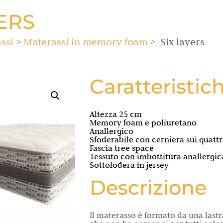
YERS
ssi
>
Materassi in memory foam
> Six layers
Caratteristic
Altezza 25 cm
Memory foam e poliuretano
Anallergico
Sfoderabile con cerniera sui quattr
Fascia tree space
Tessuto con imbottitura anallergica
Sottofodera in jersey
Descrizione
Il materasso è formato da una lastra