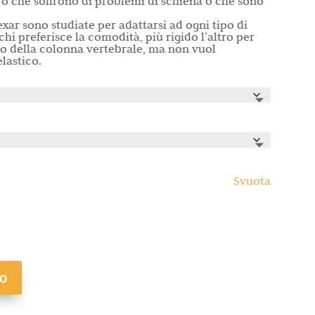
ro che soffrono di problemi di schiena o che sono
exar sono studiate per adattarsi ad ogni tipo di
hi preferisce la comodità, più rigido l’altro per
no della colonna vertebrale, ma non vuol
lastico.
Svuota
lo