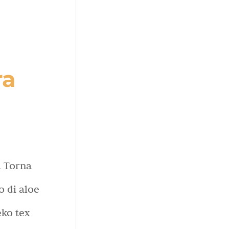
ra
a Torna
o di aloe
eko tex