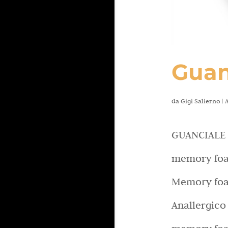
Guan
da
Gigi Salierno
|
A
GUANCIALE 
memory foam
Memory foam
Anallergico 