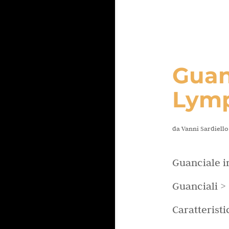
Guan
Lymp
da
Vanni Sardiello
Guanciale i
Guanciali >
Caratterist