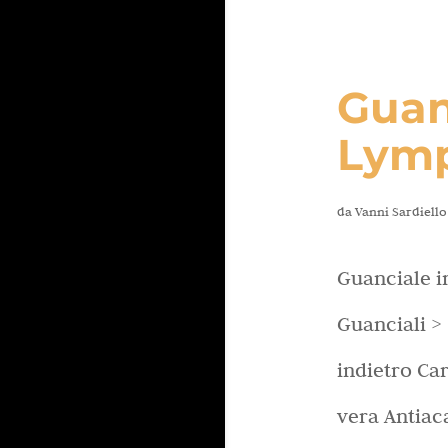
Guan
Lymp
da
Vanni Sardiello
Guanciale i
Guanciali >
indietro Ca
vera Antiac