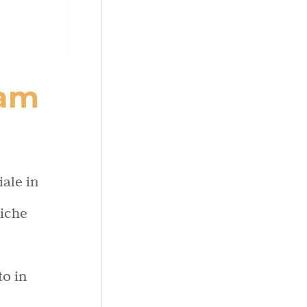
oam
ale in
niche
to in