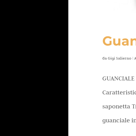
Guan
da
Gigi Salierno
|
A
GUANCIALE S
Caratterist
saponetta T
guanciale i